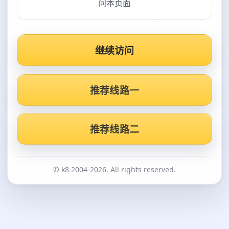
问本页面
继续访问
推荐线路一
推荐线路二
© k8 2004-2026. All rights reserved.