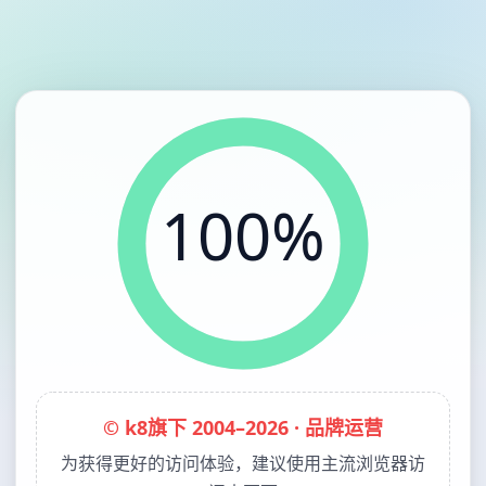
100%
© k8旗下 2004–2026 · 品牌运营
为获得更好的访问体验，建议使用主流浏览器访